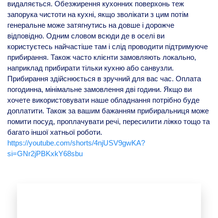
видаляється. Обезжирення кухонних поверхонь теж
запорука чистоти на кухні, якщо зволікати з цим потім
генеральне може затягнутись на довше і дорожче
відповідно. Одним словом всюди де в оселі ви
користуєтесь найчастіше там і слід проводити підтримуюче
прибирання. Також часто клієнти замовляють локально,
наприклад прибирати тільки кухню або санвузли.
Прибирання здійснюється в зручний для вас час. Оплата
погодинна, мінімальне замовлення дві години. Якщо ви
хочете використовувати наше обладнання потрібно буде
доплатити. Також за вашим бажанням прибиральниця може
помити посуд, проплачувати речі, пересилити ліжко тощо та
багато іншої хатньої роботи.
https://youtube.com/shorts/4njUSV9gwKA?
si=GNr2jPBKxkY68sbu