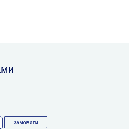
ами
.