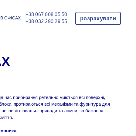
+38 067 008 05 50
В ОФІСАХ
розрахувати
+38 032 290 29 55
АХ
Під час прибирання ретельно миються всі поверхні,
блоки, протираються всі механізми та фурнітура для
 всі освітлювальні прилади та лампи, за бажання
сміття.
мовника.