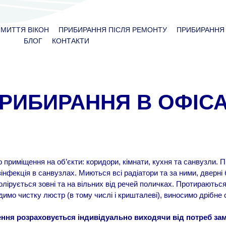
МИТТЯ ВІКОН
ПРИБИРАННЯ ПІСЛЯ РЕМОНТУ
ПРИБИРАННЯ 
БЛОГ
КОНТАКТИ
РИБИРАННЯ В ОФІС
мо приміщення на об’єкти: коридори, кімнати, кухня та санвузли. 
нфекція в санвузлах. Миються всі радіатори та за ними, дверні 
олірується зовні та на вільних від речей поличках. Протираються
имо чистку люстр (в тому числі і кришталеві), виносимо дрібне 
ння розраховується індивідуально виходячи від потреб за