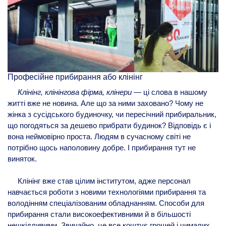
Професійне прибирання або клінінг
Клінінг, клінінгова фірма, клінери
—
ці слова в нашому
житті вже не новина. Але що за ними заховано? Чому не
жінка з сусідського будиночку, чи пересічний прибиральник,
що погодяться за дешево прибрати будинок? Відповідь є і
вона неймовірно проста. Людям в сучасному світі не
потрібно щось наполовину добре. І прибирання тут не
виняток.
Клінінг вже став цілим інститутом, адже персонал
навчається роботи з новими технологіями прибирання та
володінням спеціалізованим обладнанням. Способи для
прибирання стали високоефективними й в більшості
нешкідливими. Звичайно, це все коштує грошей і чималих.