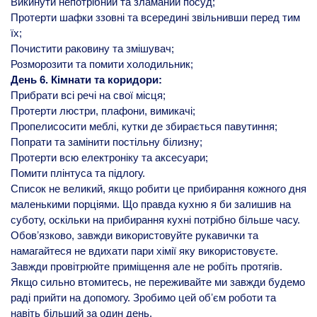
Викинути непотрібний та зламаний посуд;
Протерти шафки ззовні та всередині звільнивши перед тим
їх;
Почистити раковину та змішувач;
Розморозити та помити холодильник;
День 6. Кімнати та коридори:
Прибрати всі речі на свої місця;
Протерти люстри, плафони, вимикачі;
Пропелисосити меблі, кутки де збирається павутиння;
Попрати та замінити постільну білизну;
Протерти всю електроніку та аксесуари;
Помити плінтуса та підлогу.
Список не великий, якщо робити це прибирання кожного дня
маленькими порціями. Що правда кухню я би залишив на
суботу, оскільки на прибирання кухні потрібно більше часу.
Обовʼязково, завжди використовуйте рукавички та
намагайтеся не вдихати пари хімії яку використовуєте.
Завжди провітрюйте приміщення але не робіть протягів.
Якщо сильно втомитесь, не переживайте ми завжди будемо
раді прийти на допомогу. Зробимо цей обʼєм роботи та
навіть більший за один день.