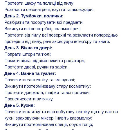
Протерти шафу та полиці від пилу;
Розкласти сезонні речі, взуття та аксесуари.
День 2. Тумбочки, полички:
Розібрати та посортувати всі предмети;
Викинути всі непотрібні, поламані речі;
Протерти від пилу всі поверхні та розкласти попередньо
протерши від пилу, речі аксесуари інтерʼєру та книги.
День 3. Вікна та двері:
Попрати штори та тюлі;
Помити вікна, підвіконники та радіатори;
Протерти двері, ручки та завіси.
День 4. Ванна та туалет:
Почистити сантехніку та змішувачі;
Викинути протерміновану стару косметику;
Протерти дзеркала, шафки та всі полички;
Пропелисосити витяжку.
День 5. Кухня:
Почистити плитку та всю побутову техніку що є у вас на
кухні враховуючи міксер і навіть кавомолку;
Викинути протерміновані спеції, соуси тощо;