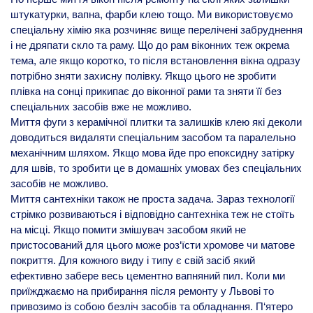
штукатурки, вапна, фарби клею тощо. Ми використовуємо
спеціальну хімію яка розчиняє вище перелічені забруднення
і не дряпати скло та раму. Що до рам віконних теж окрема
тема, але якщо коротко, то після встановлення вікна одразу
потрібно зняти захисну полівку. Якщо цього не зробити
плівка на сонці прикипає до віконної рами та зняти її без
спеціальних засобів вже не можливо.
Миття фуги з керамічної плитки та залишків клею які деколи
доводиться видаляти спеціальним засобом та паралельно
механічним шляхом. Якщо мова йде про епоксидну затірку
для швів, то зробити це в домашніх умовах без спеціальних
засобів не можливо.
Миття сантехніки також не проста задача. Зараз технології
стрімко розвиваються і відповідно сантехніка теж не стоїть
на місці. Якщо помити змішувач засобом який не
пристосований для цього може роз‘їсти хромове чи матове
покриття. Для кожного виду і типу є свій засіб який
ефективно забере весь цементно вапняний пил. Коли ми
приїжджаємо на прибирання після ремонту у Львові то
привозимо із собою безліч засобів та обладнання. П‘ятеро