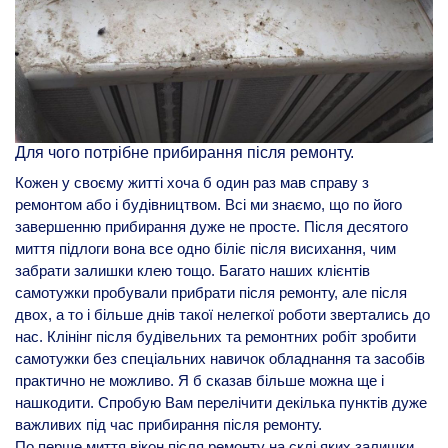
Для чого потрібне прибирання після ремонту.
Кожен у своєму житті хоча б один раз мав справу з
ремонтом або і будівництвом. Всі ми знаємо, що по його
завершенню прибирання дуже не просте. Після десятого
миття підлоги вона все одно біліє після висихання, чим
забрати залишки клею тощо. Багато наших клієнтів
самотужки пробували прибрати після ремонту, але після
двох, а то і більше днів такої нелегкої роботи звертались до
нас. Клінінг після будівельних та ремонтних робіт зробити
самотужки без спеціальних навичок обладнання та засобів
практично не можливо. Я б сказав більше можна ще і
нашкодити. Спробую Вам перелічити декілька пунктів дуже
важливих під час прибирання після ремонту.
По перше миття вікон після ремонту на склі яких залишки